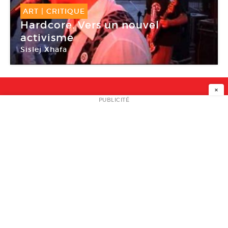
ART
|
CRITIQUE
Hardcore. Vers un nouvel
activisme
Sislej Xhafa
Palais de Tokyo
×
NEWSLETTER
PUBLICITÉ
L
A PROPOS
PLAN MEDIA