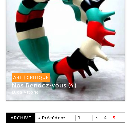
ART
|
CRITIQUE
Nos Rendez-vous (4)
Luca Vitone
Galerie Michel Rein
ARCHIVE
« Précédent
1
…
3
4
5