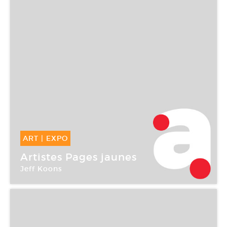
ART
|
EXPO
10 Jan -
18 Fév 2006
Artistes Pages jaunes
Jeff Koons
Magda Danysz Gallery