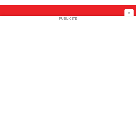
×
NEWSLETTER
PUBLICITÉ
L
A PROPOS
PLAN MEDIA
PARTENAIRES
CONTACT
© 2026 copyright