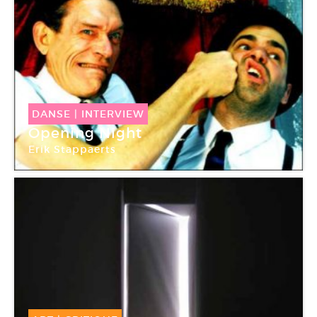
DANSE
|
INTERVIEW
Opening Night
Erik Stappaerts