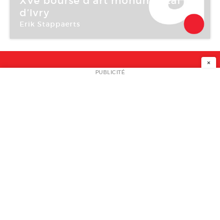
XVe bourse d’art monumental
d’Ivry
Erik Stappaerts
Crédac
×
NEWSLETTER
PUBLICITÉ
L
A PROPOS
PLAN MEDIA
PARTENAIRES