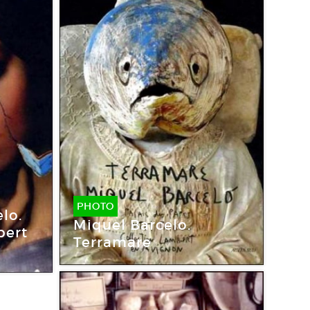
PHOTO
lo.
Miquel Barcelo.
bert
Terramare