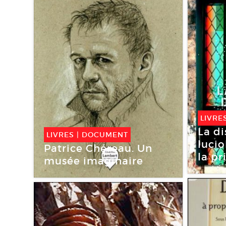
LIVRE
La di
LIVRES
|
DOCUMENT
lucio
Patrice Chéreau. Un
la pr
musée imaginaire