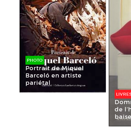
PHOTO
Portrait de Miquel
Barceló en artiste
pariétal
LIVRE
Domm
de l’
baise