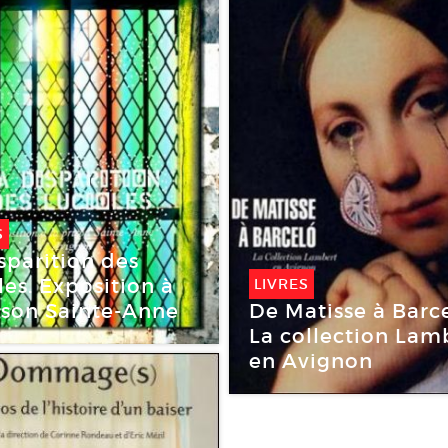
S
sparition des
les. Exposition à
LIVRES
De Matisse à Barce
ison Sainte-Anne
La collection Lam
en Avignon