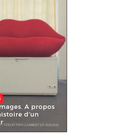
S
ages. A propos
histoire d’un
r