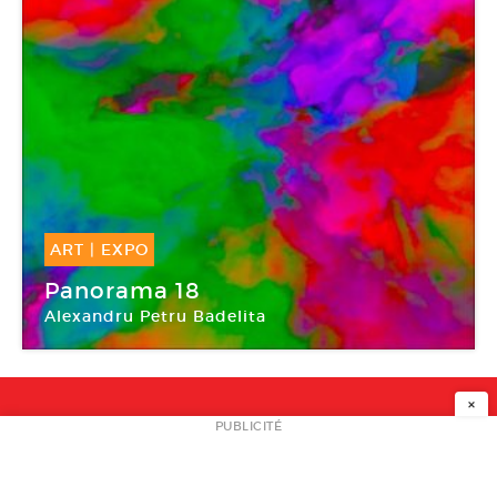
ART
|
EXPO
08 Oct -
31 Déc 2016
Panorama 18
Alexandru Petru Badelita
Le Fresnoy
×
NEWSLETTER
PUBLICITÉ