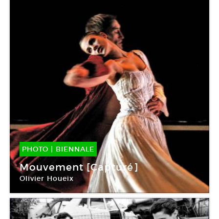
PHOTO
|
BIENNALE
31 Mai -
02 Juin 2019
Mouvement [Capturé]
Olivier Houeix