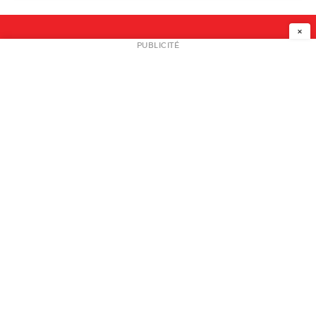
×
NEWSLETTER
PUBLICITÉ
L
A PROPOS
PLAN MEDIA
PARTENAIRES
CONTACT