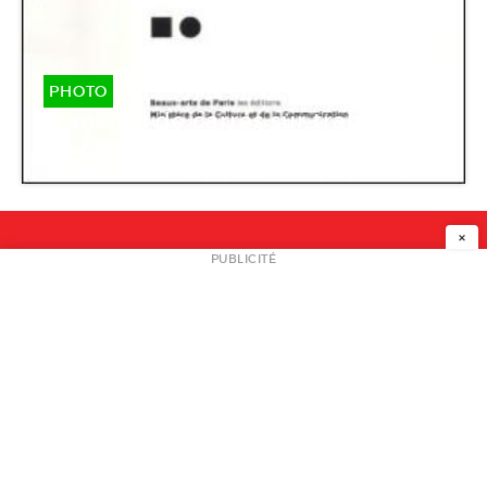
PHOTO
Tranches de carrés sur tranches
de cercles
×
NEWSLETTER
PUBLICITÉ
L