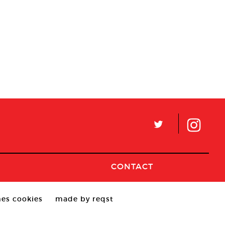
L
CONTACT
es cookies
made by reqst