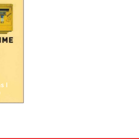
s l
)