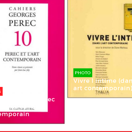
PHOTO
Vivre l intime (dan
art contemporain
S
ers Georges Perec
 Perec et l’art
emporain