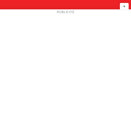
×
NEWSLETTER
PUBLICITÉ
L
A PROPOS
PLAN MEDIA
PARTENAIRES
CONTACT
© 2026 copyright