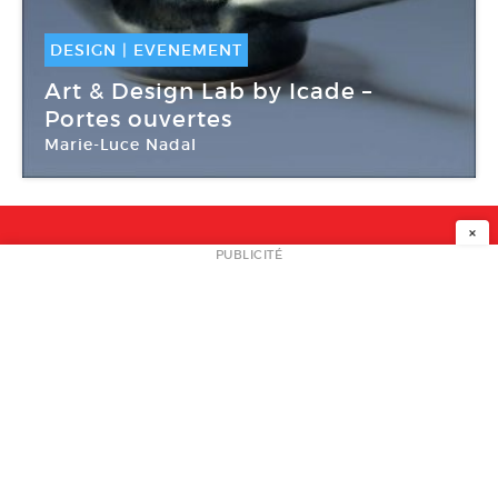
DESIGN
|
EVENEMENT
13 Avr -
14 Avr 2019
Art & Design Lab by Icade –
Portes ouvertes
Marie-Luce Nadal
Lab by Icade
×
NEWSLETTER
PUBLICITÉ
L
A PROPOS