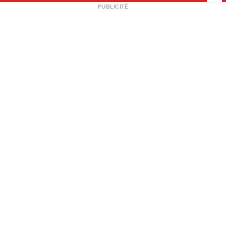
NEWSLETTER
PUBLICITÉ
L
A PROPOS
PLAN MEDIA
PARTENAIRES
CONTACT
© 2026 copyright
Mentions légales / CGV
Contact