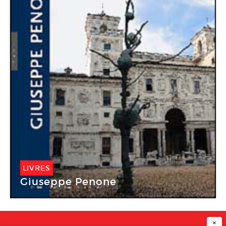
LIVRES
Giuseppe Penone
×