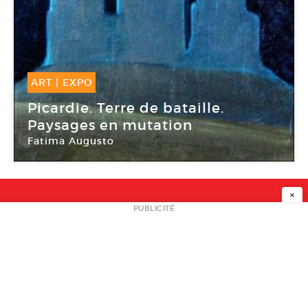
ART
|
EXPO
18 Déc -
27 Déc 2015
Picardie. Terre de bataille.
Paysages en mutation
Fatima Augusto
Le 6b
×
NEWSLETTER
PUBLICITÉ
L