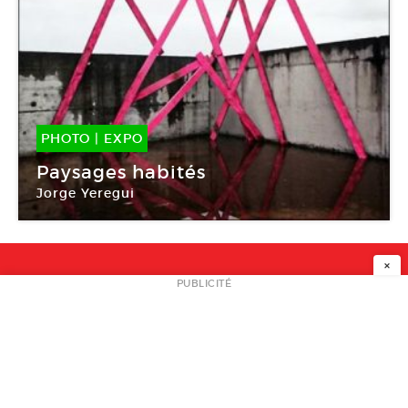
PHOTO
|
EXPO
02 Juil -
07 Sep 2014
Paysages habités
Jorge Yeregui
Galerie Le Château d’eau
×
NEWSLETTER
PUBLICITÉ