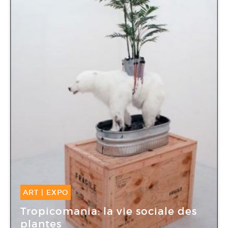
ART
|
EXPO
20 Avr -
21 Juil 2012
Tropicomania: la vie sociale des
plantes