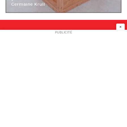
Germaine Krull
Bétonsalon
×
NEWSLETTER
PUBLICITÉ
L
A PROPOS
PLAN MEDIA
PARTENAIRES
CONTACT