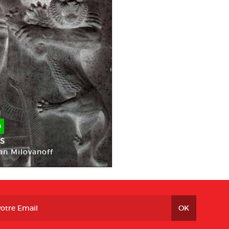
O
s
an Milovanoff