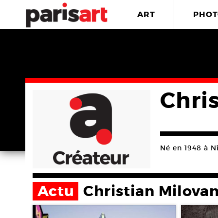
ART
PHOT
Chri
Né en 1948 à N
Actu
Christian Milova