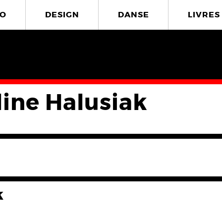
O
DESIGN
DANSE
LIVRES
line Halusiak
k