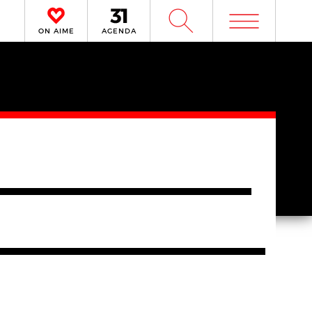
m
W
ON AIME
AGENDA