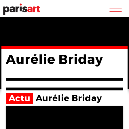
m
Aurélie Briday
Actu
Aurélie Briday