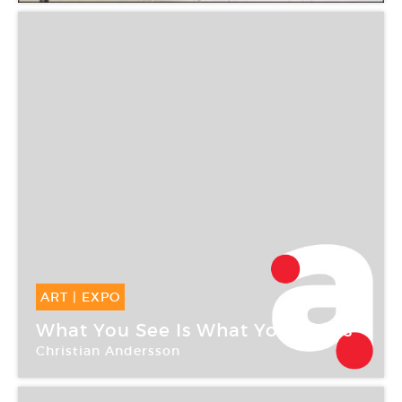
ART
|
EXPO
14 Sep -
09 Déc 2007
What You See Is What You Guess
Christian Andersson
Frac Champagne-Ardenne