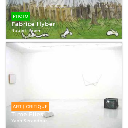
PHOTO
Fabrice Hyber
Robert Breer
ART
|
CRITIQUE
Time Flies
Yann Sérandour
gb agency