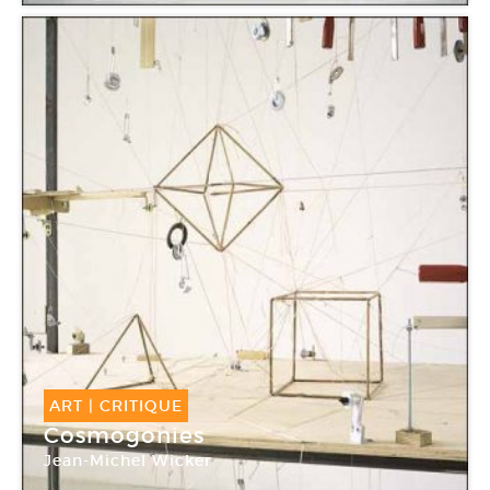
ART
|
CRITIQUE
Cosmogonies
Jean-Michel Wicker
La Galerie