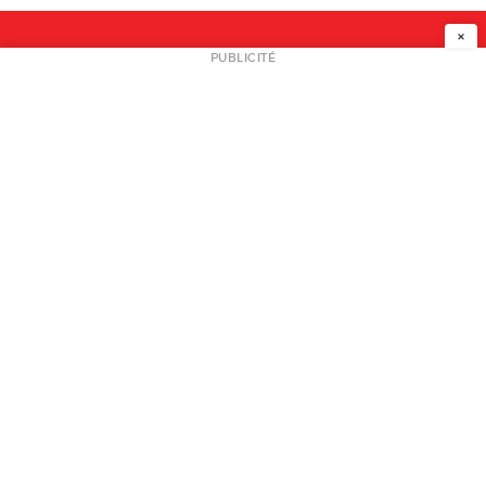
×
NEWSLETTER
PUBLICITÉ
L
A PROPOS
PLAN MEDIA
PARTENAIRES
CONTACT
© 2026 copyright