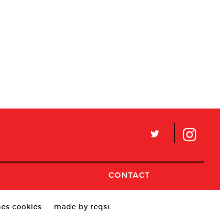
L
CONTACT
es cookies
made by reqst