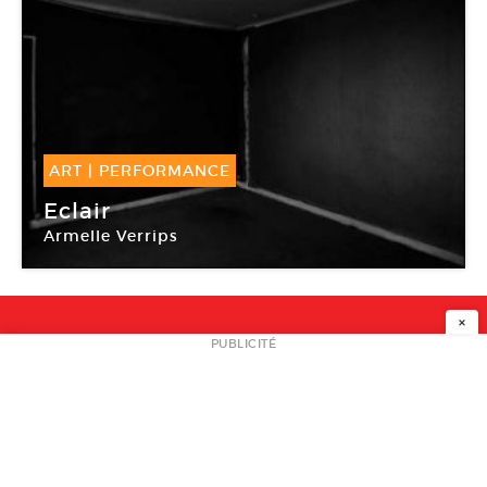
ART
|
PERFORMANCE
27 Mar -
27 Mar 2015
Eclair
Armelle Verrips
Galerie melanie Rio Paris
×
NEWSLETTER
PUBLICITÉ