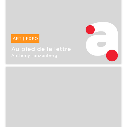
ART
|
EXPO
18 Nov -
27 Nov 2005
Au pied de la lettre
Anthony Lanzenberg
Bétonsalon