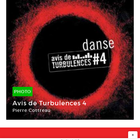
PHOTO
25 Avr -
25 Mai 2009
Avis de Turbulences 4
Pierre Cottreau
L’étoile du nord
×