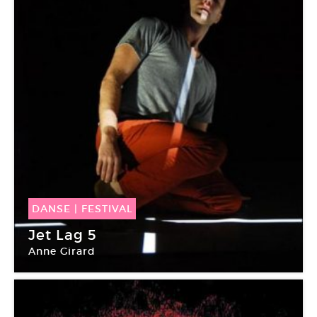
DANSE
|
FESTIVAL
15 Mai -
31 Mai 2014
Jet Lag 5
Anne Girard
L’étoile du nord