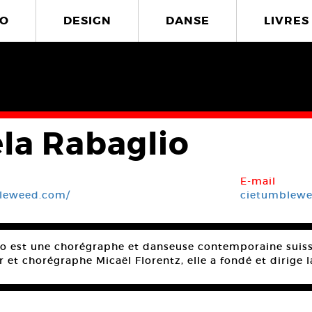
O
DESIGN
DANSE
LIVRES
la Rabaglio
E-mail
bleweed.com/
cietumblew
o est une chorégraphe et danseuse contemporaine suisse. E
r et chorégraphe Micaël Florentz, elle a fondé et dirig