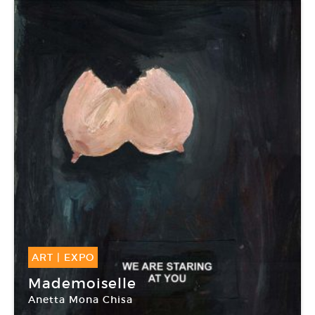
ART
|
EXPO
21 Juil -
06 Jan 2019
Mademoiselle
Anetta Mona Chisa
CRAC Occitanie / Pyrénées-Méditerranée