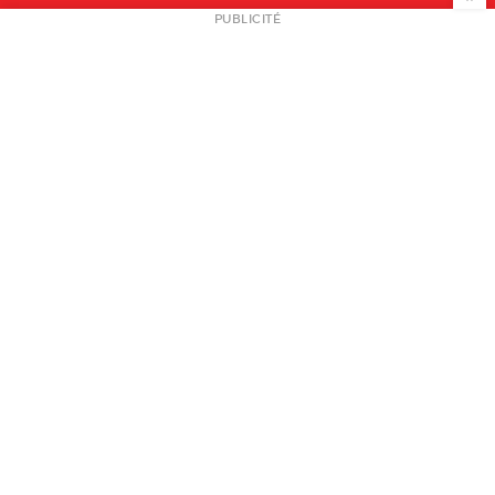
NEWSLETTER
PUBLICITÉ
L
A PROPOS
PLAN MEDIA
PARTENAIRES
CONTACT
© 2026 copyright
Mentions légales / CGV
Contact