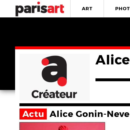
ART
PHOT
Alic
Actu
Alice Gonin-Nev