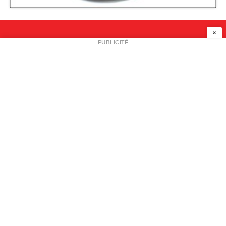
WantedDesign
×
NEWSLETTER
PUBLICITÉ
L
A PROPOS
PLAN MEDIA
PARTENAIRES
CONTACT