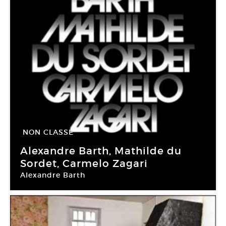
NON CLASSÉ
05 Juin -
24 Juil 2010
Alexandre Barth, Mathilde du
Sordet, Carmelo Zagari
Alexandre Barth
Galerie Benoit Lecarpentier