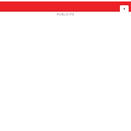
×
NEWSLETTER
PUBLICITÉ
L
A PROPOS
PLAN MEDIA
PARTENAIRES
CONTACT
© 2026 copyright