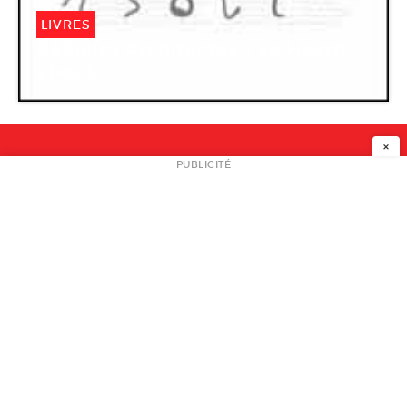
LIVRES
R&Sie(n) Architectes. I’ve Heard
about… ©
×
NEWSLETTER
PUBLICITÉ
L
A PROPOS
PLAN MEDIA