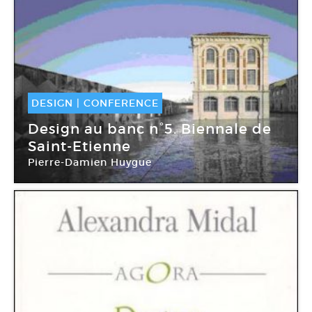
DESIGN
|
CONFERENCE
08 Déc -
08 Déc 2010
Design au banc n°5. Biennale de
Saint-Etienne
Pierre-Damien Huygue
Centre Pompidou Paris