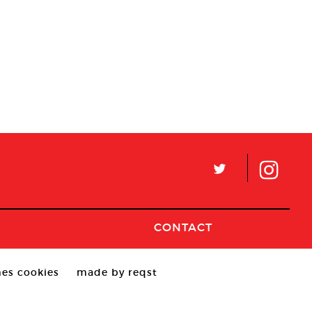
L
CONTACT
es cookies
made by reqst