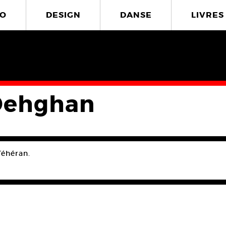
O
DESIGN
DANSE
LIVRES
Dehghan
Téhéran.