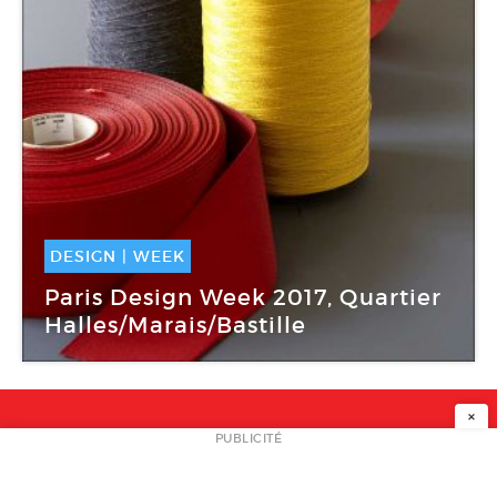
DESIGN
|
WEEK
08 Sep -
16 Sep 2017
Paris Design Week 2017, Quartier
Halles/Marais/Bastille
Serge Ferrari
×
NEWSLETTER
PUBLICITÉ