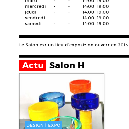
mardi
-
-
14:00
19:00
mercredi
-
-
14:00
19:00
jeudi
-
-
14:00
19:00
vendredi
-
-
14:00
19:00
samedi
-
-
14:00
19:00
Le Salon est un lieu d’exposition ouvert en 2013 
Actu
Salon H
DESIGN
|
EXPO