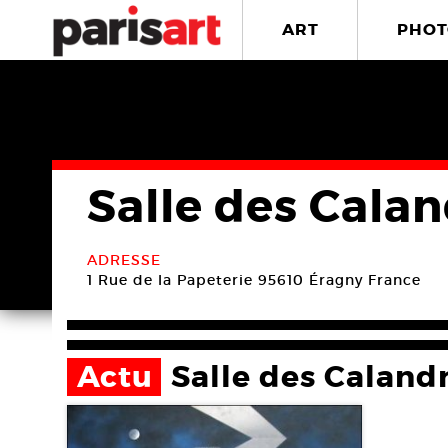
ART
PHOT
Salle des Cala
ADRESSE
1 Rue de la Papeterie
95610 Éragny
France
Actu
Salle des Caland