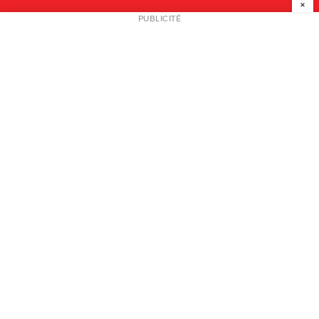
×
NEWSLETTER
PUBLICITÉ
L
A PROPOS
PLAN MEDIA
PARTENAIRES
CONTACT
© 2026 copyright
Mentions légales / CGV
Contact