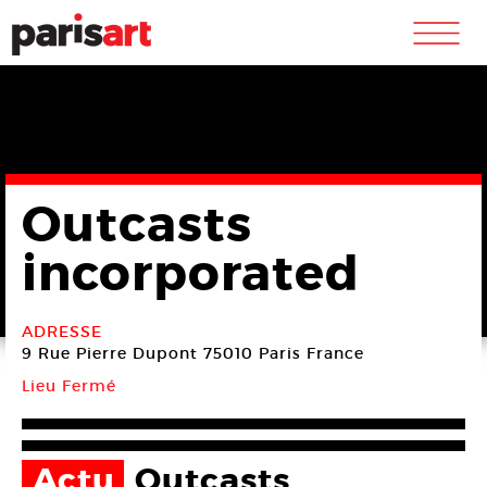
m
Outcasts
incorporated
ADRESSE
9 Rue Pierre Dupont
75010 Paris
France
Lieu Fermé
Actu
Outcasts