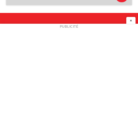
Outcasts incorporated
×
NEWSLETTER
PUBLICITÉ
L
A PROPOS
PLAN MEDIA
PARTENAIRES
CONTACT