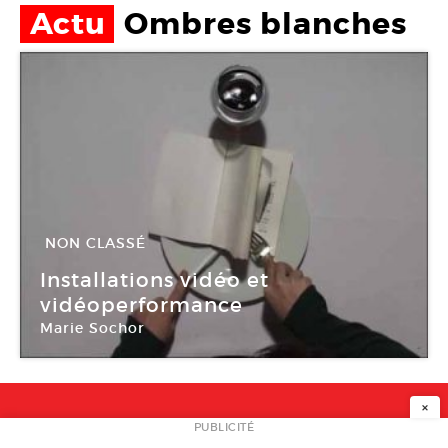
Actu
Ombres blanches
NON CLASSÉ
13 Mar -
28 Mar 2009
Installations vidéo et
vidéoperformance
Marie Sochor
Ombres blanches
×
NEWSLETTER
PUBLICITÉ