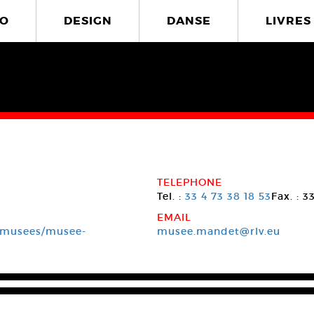
O
DESIGN
DANSE
LIVRES
TELEPHONE
Tel. :
33 4 73 38 18 53
Fax. : 3
EMAIL
/musees/musee-
musee.mandet@rlv.eu