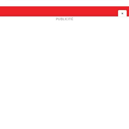
×
NEWSLETTER
PUBLICITÉ
L
A PROPOS
PLAN MEDIA
PARTENAIRES
CONTACT