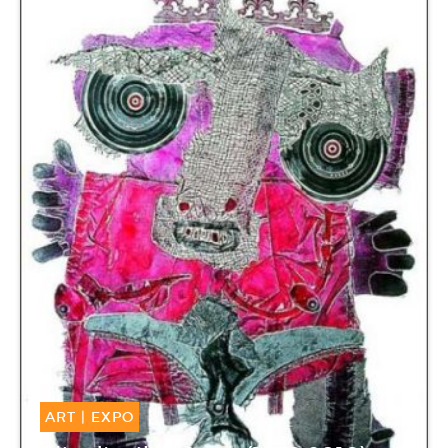
ART
|
EXPO