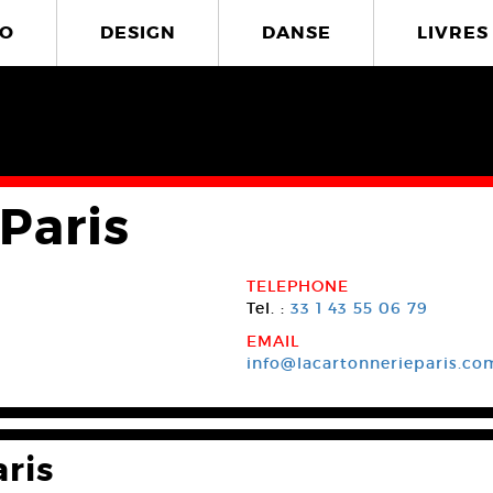
O
DESIGN
DANSE
LIVRES
Paris
TELEPHONE
Tel. :
33 1 43 55 06 79
EMAIL
info@lacartonnerieparis.co
aris