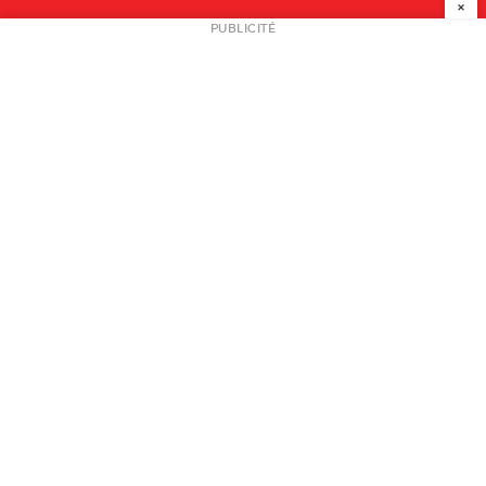
×
NEWSLETTER
PUBLICITÉ
L
A PROPOS
PLAN MEDIA
PARTENAIRES
CONTACT
© 2026 copyright
Mentions légales / CGV
Contact