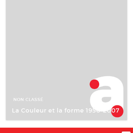
NON CLASSÉ
29 Sep -
02 Déc 2007
La Couleur et la forme 1950-2007
La Capitainerie