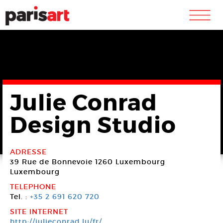
m
Julie Conrad
Design Studio
ADRESSE
39 Rue de Bonnevoie
1260 Luxembourg
Luxembourg
TELEPHONE
Tel. :
+35 2 691 620 720
SITE INTERNET
http://julieconrad.lu/fr/