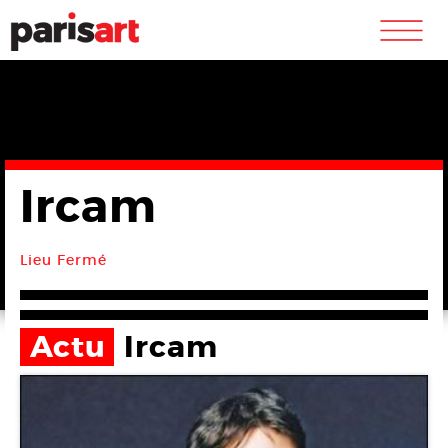
m
Ircam
Lieu Fermé
Actu
Ircam