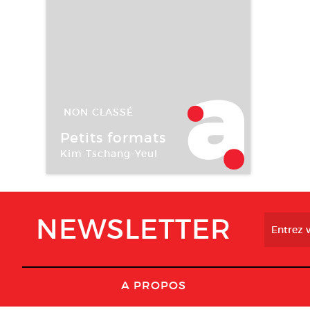
NON CLASSÉ
12 Fév -
13 Mar 2004
Petits formats
Kim Tschang-Yeul
Galerie Heades Sevira
NEWSLETTER
A PROPOS