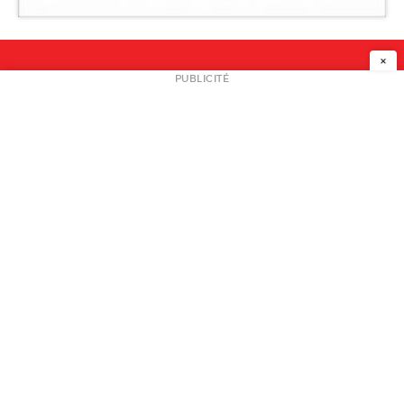
Galerie Blumann
×
NEWSLETTER
PUBLICITÉ
L
A PROPOS
PLAN MEDIA
PARTENAIRES
CONTACT