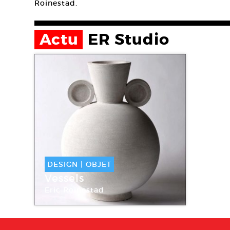
Roinestad.
Actu
ER Studio
DESIGN
|
OBJET
Vessels
Eric Roinestad
ER Studio